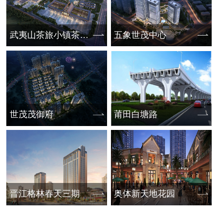
武夷山茶旅小镇茶叶会展中心
五象世茂中心
世茂茂御府
莆田白塘路
晋江格林春天三期
奥体新天地花园